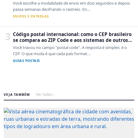
a Cainiao tem a ver com isso
Você escolhe a modalidade de envio em dois segundos e depois
passa semanas decifrando o rastreio. En...
ENVIOS E ENTREGAS
3
Código postal internacional: como o CEP brasileiro
se compara ao ZIP Code e aos sistemas de outros
países
Você travou no campo "postal code". A resposta é simples: é o
CEP. O que muda é que cada país format...
GUIAS POSTAIS
VEJA TAMBÉM
Ver todos ›