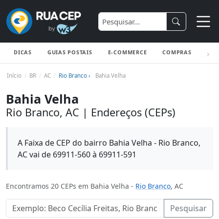
DICAS
GUIAS POSTAIS
E-COMMERCE
COMPRAS
ENV
Início
BR
AC
Rio Branco ›
Bahia Velha
Bahia Velha
Rio Branco, AC | Endereços (CEPs)
A Faixa de CEP do bairro Bahia Velha - Rio Branco,
AC vai de 69911-560 à 69911-591
Encontramos 20 CEPs em Bahia Velha -
Rio Branco
, AC
Pesquisar