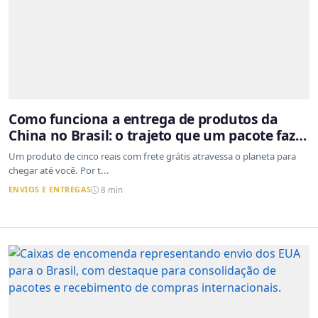
Como funciona a entrega de produtos da
China no Brasil: o trajeto que um pacote faz
do outro lado do mundo até a sua casa
Um produto de cinco reais com frete grátis atravessa o planeta para
chegar até você. Por t...
ENVIOS E ENTREGAS
8 min