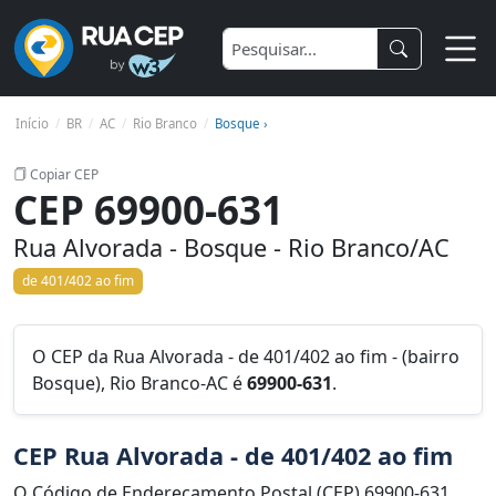
Início
BR
AC
Rio Branco
Bosque ›
Copiar CEP
CEP 69900-631
Rua Alvorada - Bosque - Rio Branco/AC
de 401/402 ao fim
O CEP da Rua Alvorada - de 401/402 ao fim - (bairro
Bosque), Rio Branco-AC é
69900-631
.
CEP Rua Alvorada - de 401/402 ao fim
O Código de Endereçamento Postal (CEP) 69900-631