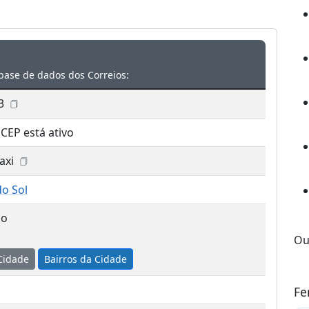
base de dados dos Correios:
3
 CEP está ativo
axi
o Sol
co
Ou
Cidade
Bairros da Cidade
Fe