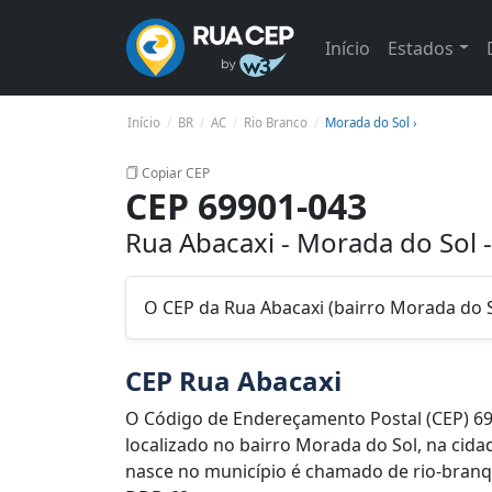
Início
Estados
Início
BR
AC
Rio Branco
Morada do Sol ›
Copiar CEP
CEP 69901-043
Rua Abacaxi - Morada do Sol 
O CEP da Rua Abacaxi (bairro Morada do S
CEP Rua Abacaxi
O Código de Endereçamento Postal (CEP) 69
localizado no bairro Morada do Sol, na cida
nasce no município é chamado de rio-branque