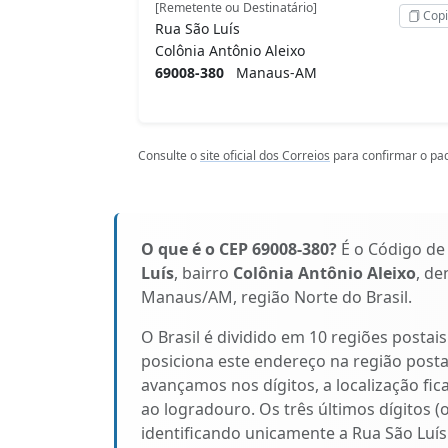
[Remetente ou Destinatário]
Copi
Rua São Luís
Colônia Antônio Aleixo
69008-380
Manaus-AM
Consulte o
site oficial dos Correios
para confirmar o pad
O que é o CEP 69008-380?
É o Código de
Luís
, bairro
Colônia Antônio Aleixo
, de
Manaus/AM, região Norte do Brasil.
O Brasil é dividido em 10 regiões postai
posiciona este endereço na região pos
avançamos nos dígitos, a localização fic
ao logradouro. Os três últimos dígitos (
identificando unicamente a Rua São Luí