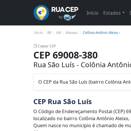
Início
Estados
Início
BR
AM
Manaus
Colônia Antônio Aleixo ›
Copiar CEP
CEP 69008-380
Rua São Luís - Colônia Antôn
O CEP da Rua São Luís (bairro Colônia An
CEP Rua São Luís
O Código de Endereçamento Postal (CEP) 69
localizado no bairro Colônia Antônio Aleixo
Quem nasce no município é chamado de man