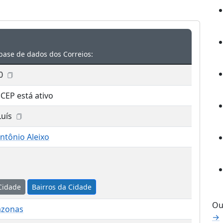
base de dados dos Correios:
0
 CEP está ativo
Luís
ntônio Aleixo
Cidade
Bairros da Cidade
Ou
azonas
→