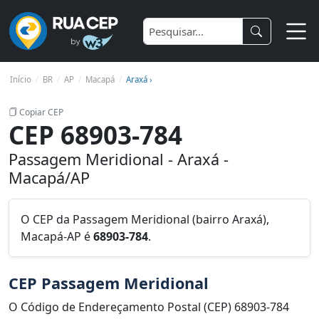
Início
BR
AP
Macapá
Araxá ›
Copiar CEP
CEP 68903-784
Passagem Meridional - Araxá -
Macapá/AP
O CEP da Passagem Meridional (bairro Araxá),
Macapá-AP é
68903-784
.
CEP Passagem Meridional
O Código de Endereçamento Postal (CEP) 68903-784