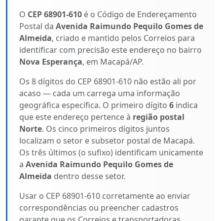
O
CEP 68901-610
é o Código de Endereçamento
Postal da
Avenida Raimundo Pequilo Gomes de
Almeida
, criado e mantido pelos Correios para
identificar com precisão este endereço no bairro
Nova Esperança
, em Macapá/AP.
Os 8 dígitos do CEP 68901-610 não estão ali por
acaso — cada um carrega uma informação
geográfica específica. O primeiro dígito
6
indica
que este endereço pertence à
região postal
Norte
. Os cinco primeiros dígitos juntos
localizam o setor e subsetor postal de Macapá.
Os três últimos (o sufixo) identificam unicamente
a
Avenida Raimundo Pequilo Gomes de
Almeida
dentro desse setor.
Usar o CEP 68901-610 corretamente ao enviar
correspondências ou preencher cadastros
garante que os Correios e transportadoras