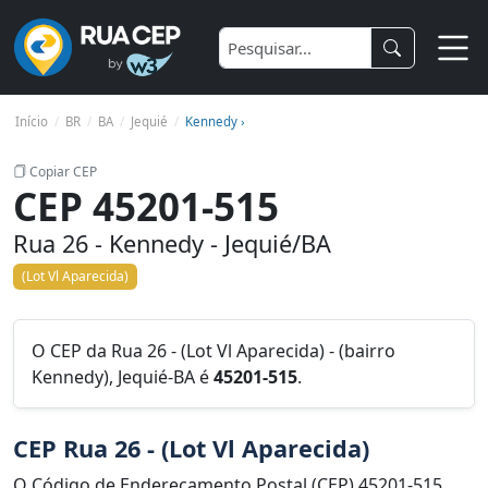
Início
BR
BA
Jequié
Kennedy ›
Copiar CEP
CEP 45201-515
Rua 26 - Kennedy - Jequié/BA
(Lot Vl Aparecida)
O CEP da Rua 26 - (Lot Vl Aparecida) - (bairro
Kennedy), Jequié-BA é
45201-515
.
CEP Rua 26 - (Lot Vl Aparecida)
O Código de Endereçamento Postal (CEP) 45201-515