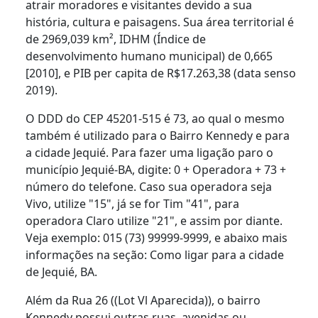
atrair moradores e visitantes devido a sua
história, cultura e paisagens. Sua área territorial é
de 2969,039 km², IDHM (Índice de
desenvolvimento humano municipal) de 0,665
[2010], e PIB per capita de R$17.263,38 (data senso
2019).
O DDD do CEP 45201-515 é 73, ao qual o mesmo
também é utilizado para o Bairro Kennedy e para
a cidade Jequié. Para fazer uma ligação paro o
município Jequié-BA, digite: 0 + Operadora + 73 +
número do telefone. Caso sua operadora seja
Vivo, utilize "15", já se for Tim "41", para
operadora Claro utilize "21", e assim por diante.
Veja exemplo: 015 (73) 99999-9999, e abaixo mais
informações na seção: Como ligar para a cidade
de Jequié, BA.
Além da Rua 26 ((Lot Vl Aparecida)), o bairro
Kennedy possui outras ruas, avenidas ou