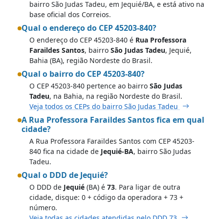
bairro São Judas Tadeu, em Jequié/BA, e está ativo na
base oficial dos Correios.
Qual o endereço do CEP 45203-840?
O endereço do CEP 45203-840 é
Rua Professora
Faraildes Santos
, bairro
São Judas Tadeu
, Jequié,
Bahia (BA), região Nordeste do Brasil.
Qual o bairro do CEP 45203-840?
O CEP 45203-840 pertence ao bairro
São Judas
Tadeu
, na Bahia, na região Nordeste do Brasil.
Veja todos os CEPs do bairro São Judas Tadeu
A Rua Professora Faraildes Santos fica em qual
cidade?
A Rua Professora Faraildes Santos com CEP 45203-
840 fica na cidade de
Jequié-BA
, bairro São Judas
Tadeu.
Qual o DDD de Jequié?
O DDD de
Jequié
(BA) é
73
. Para ligar de outra
cidade, disque: 0 + código da operadora + 73 +
número.
Veja todas as cidades atendidas pelo DDD 73