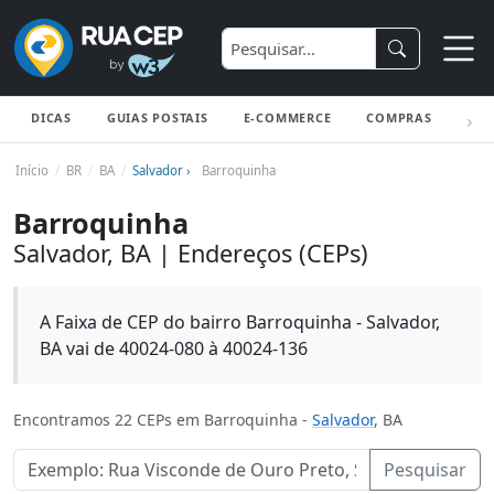
DICAS
GUIAS POSTAIS
E-COMMERCE
COMPRAS
ENV
Início
BR
BA
Salvador ›
Barroquinha
Barroquinha
Salvador, BA | Endereços (CEPs)
A Faixa de CEP do bairro Barroquinha - Salvador,
BA vai de 40024-080 à 40024-136
Encontramos 22 CEPs em Barroquinha -
Salvador
, BA
Pesquisar