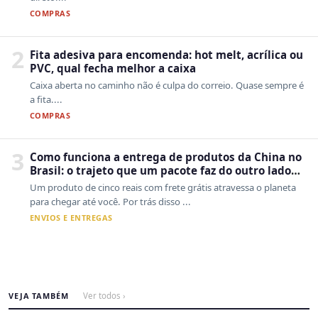
COMPRAS
2
Fita adesiva para encomenda: hot melt, acrílica ou
PVC, qual fecha melhor a caixa
Caixa aberta no caminho não é culpa do correio. Quase sempre é
a fita....
COMPRAS
3
Como funciona a entrega de produtos da China no
Brasil: o trajeto que um pacote faz do outro lado
do mundo até a sua casa
Um produto de cinco reais com frete grátis atravessa o planeta
para chegar até você. Por trás disso ...
ENVIOS E ENTREGAS
VEJA TAMBÉM
Ver todos ›