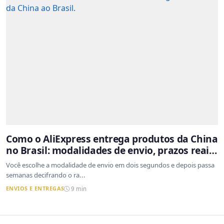
Como o AliExpress entrega produtos da China
no Brasil: modalidades de envio, prazos reais
e o que a Cainiao tem a ver com isso
Você escolhe a modalidade de envio em dois segundos e depois passa
semanas decifrando o ra...
ENVIOS E ENTREGAS
9 min