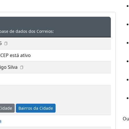
base de dados dos Correios:
5
 CEP está ativo
go Silva
Cidade
Bairros da Cidade
Ou
a