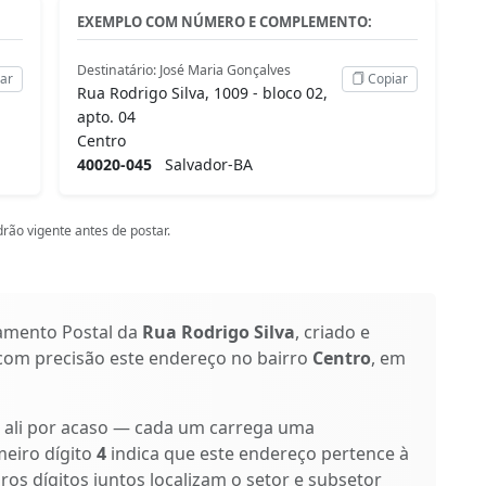
EXEMPLO COM NÚMERO E COMPLEMENTO:
Destinatário: José Maria Gonçalves
ar
Copiar
Rua Rodrigo Silva, 1009 - bloco 02,
apto. 04
Centro
40020-045
Salvador-BA
rão vigente antes de postar.
amento Postal da
Rua Rodrigo Silva
, criado e
 com precisão este endereço no bairro
Centro
, em
o ali por acaso — cada um carrega uma
meiro dígito
4
indica que este endereço pertence à
iros dígitos juntos localizam o setor e subsetor