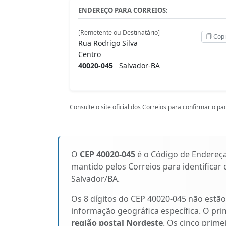
ENDEREÇO PARA CORREIOS:
[Remetente ou Destinatário]
Copi
Rua Rodrigo Silva
Centro
40020-045
Salvador-BA
Consulte o
site oficial dos Correios
para confirmar o pad
O
CEP 40020-045
é o Código de Endereç
mantido pelos Correios para identificar
Salvador/BA.
Os 8 dígitos do CEP 40020-045 não estã
informação geográfica específica. O pri
região postal Nordeste
. Os cinco prime