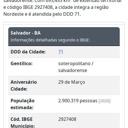
salvadorense. Com 693,453 km² de extensão territorial
e código IBGE 2927408, a cidade integra a região
Nordeste e é atendida pelo DDD 71.
Salvador - BA
Informações detalhadas segundo o IBGE:
DDD da Cidade:
71
Gentílico:
soteropolitano /
salvadorense
Aniversário
29 de Março
Cidade:
População
2.900.319
pessoas
[2020]
estimada:
Cód. IBGE
2927408
Município: