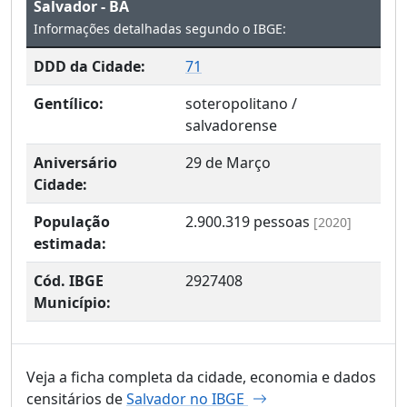
Salvador - BA
Informações detalhadas segundo o IBGE:
DDD da Cidade:
71
Gentílico:
soteropolitano /
salvadorense
Aniversário
29 de Março
Cidade:
População
2.900.319
pessoas
[2020]
estimada:
Cód. IBGE
2927408
Município:
Veja a ficha completa da cidade, economia e dados
censitários de
Salvador no IBGE