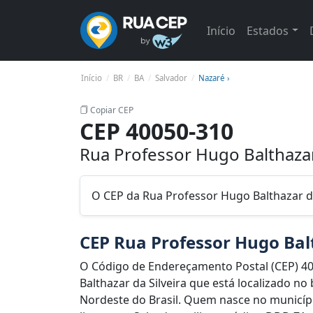
Início
Estados
Início
BR
BA
Salvador
Nazaré ›
Copiar CEP
CEP 40050-310
Rua Professor Hugo Balthazar 
O CEP da Rua Professor Hugo Balthazar da
CEP Rua Professor Hugo Balt
O Código de Endereçamento Postal (CEP) 4
Balthazar da Silveira que está localizado no
Nordeste do Brasil. Quem nasce no municíp