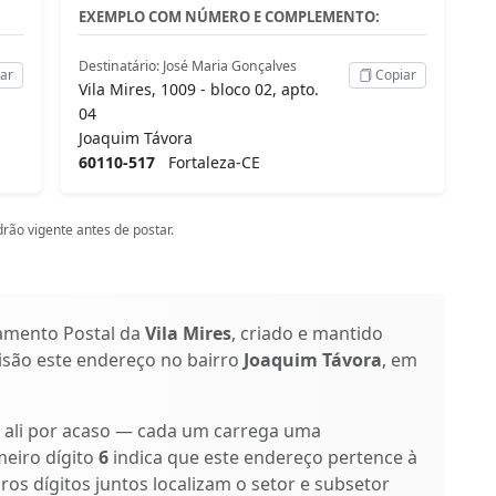
EXEMPLO COM NÚMERO E COMPLEMENTO:
Destinatário: José Maria Gonçalves
ar
Copiar
Vila Mires, 1009 - bloco 02, apto.
04
Joaquim Távora
60110-517
Fortaleza-CE
rão vigente antes de postar.
amento Postal da
Vila Mires
, criado e mantido
cisão este endereço no bairro
Joaquim Távora
, em
o ali por acaso — cada um carrega uma
meiro dígito
6
indica que este endereço pertence à
iros dígitos juntos localizam o setor e subsetor