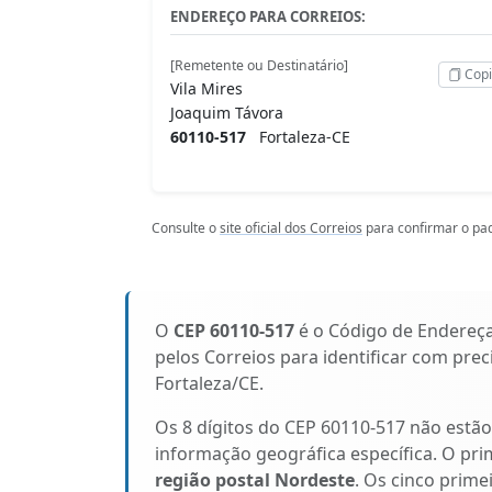
ENDEREÇO PARA CORREIOS:
[Remetente ou Destinatário]
Copi
Vila Mires
Joaquim Távora
60110-517
Fortaleza-CE
Consulte o
site oficial dos Correios
para confirmar o pad
O
CEP 60110-517
é o Código de Endereç
pelos Correios para identificar com pre
Fortaleza/CE.
Os 8 dígitos do CEP 60110-517 não estã
informação geográfica específica. O pri
região postal Nordeste
. Os cinco prime