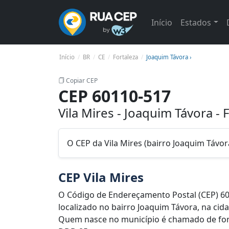
Início
Estados
Início
BR
CE
Fortaleza
Joaquim Távora ›
Copiar CEP
CEP 60110-517
Vila Mires - Joaquim Távora - 
O CEP da Vila Mires (bairro Joaquim Távor
CEP Vila Mires
O Código de Endereçamento Postal (CEP) 60
localizado no bairro Joaquim Távora, na cida
Quem nasce no município é chamado de fortal