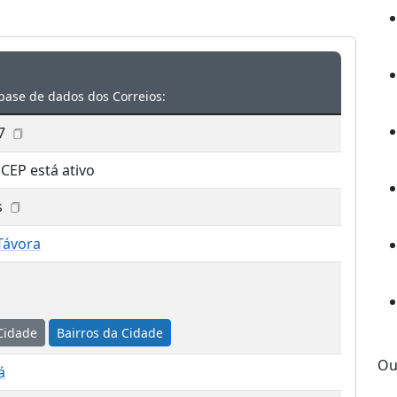
base de dados dos Correios:
7
 CEP está ativo
s
Távora
Cidade
Bairros da Cidade
Ou
á