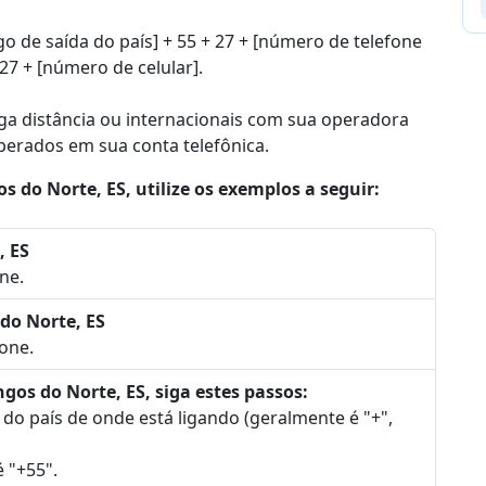
go de saída do país] + 55 + 27 + [número de telefone
 27 + [número de celular].
nga distância ou internacionais com sua operadora
sperados em sua conta telefônica.
do Norte, ES, utilize os exemplos a seguir:
, ES
ne.
do Norte, ES
one.
gos do Norte, ES, siga estes passos:
l do país de onde está ligando (geralmente é "+",
é "+55".