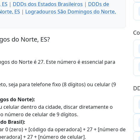
 ES
|
DDDs dos Estados Brasileiros
|
DDDs de
orte, ES
|
Logradouros São Domingos do Norte,
Co
gos do Norte, ES?
gos do Norte é 27. Este número é essencial para
, seja para telefone fixo (8 dígitos) ou celular (9
DD
os do Norte):
u celular dentro da cidade, discar diretamente o
 o número de celular de 9 dígitos.
o Brasil):
car 0 (zero) + [código da operadora] + 27 + [número de
operadora] + 27 + [número de celular].