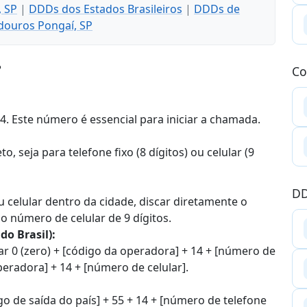
, SP
|
DDDs dos Estados Brasileiros
|
DDDs de
douros Pongaí, SP
?
Co
4. Este número é essencial para iniciar a chamada.
, seja para telefone fixo (8 dígitos) ou celular (9
DD
u celular dentro da cidade, discar diretamente o
 o número de celular de 9 dígitos.
o Brasil):
car 0 (zero) + [código da operadora] + 14 + [número de
operadora] + 14 + [número de celular].
go de saída do país] + 55 + 14 + [número de telefone