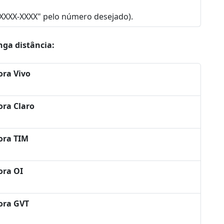
"XXXX-XXXX" pelo número desejado).
nga distância:
ora Vivo
ora Claro
ora TIM
ora OI
ora GVT