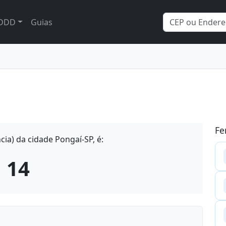
DDD
Guias
Fe
ia) da cidade Pongaí-SP, é:
14