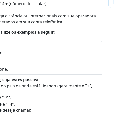
 14 + [número de celular].
nga distância ou internacionais com sua operadora
sperados em sua conta telefônica.
tilize os exemplos a seguir:
ne.
one.
, siga estes passos:
l do país de onde está ligando (geralmente é "+",
é "+55".
 é "14".
e deseja chamar.