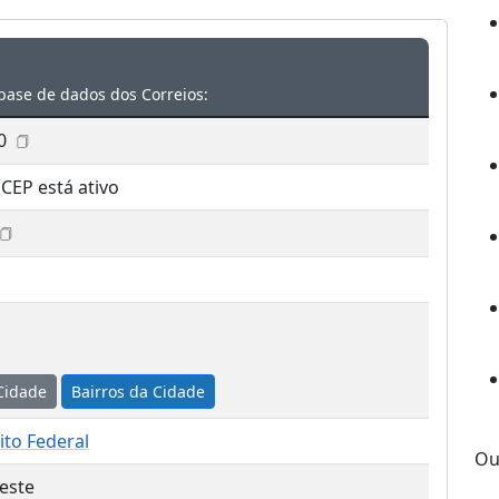
base de dados dos Correios:
0
 CEP está ativo
Cidade
Bairros da Cidade
rito Federal
Ou
este