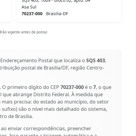
SQS 403, 1009 - bloco 02, apto. 04
Asa Sul
70237-000
Brasilia-DF
rão vigente antes de postar.
 Endereçamento Postal que localiza o
SQS 403
,
tribuição postal de Brasilia/DF, região Centro-
s. O primeiro dígito do CEP
70237-000
é o
7
, o que
l que abrange Distrito Federal. À medida que
a mais precisa: do estado ao município, do setor
o sufixo) são o nível mais detalhado do sistema,
ro de Brasilia.
 ao enviar correspondências, preencher
os. Isso garante a triagem automática e a