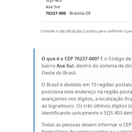
SQS 403
Asa Sul
70237-000
Brasilia-DF
Consulte o
site oficial dos Correios
para confirmar o pad
O que é o CEP 70237-000?
É o Código de
bairro
Asa Sul
, dentro do sistema de dis
Oeste do Brasil.
O Brasil é dividido em 10 regiões postai
posiciona este endereço na região posta
avançamos nos dígitos, a localização fic
ao logradouro. Os três últimos dígitos (
identificando unicamente o SQS 403 dent
Todas as pessoas devem informar o CEP
formulários de compra online ou cadastr