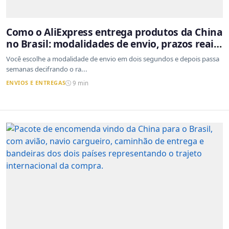
Como o AliExpress entrega produtos da China
no Brasil: modalidades de envio, prazos reais
e o que a Cainiao tem a ver com isso
Você escolhe a modalidade de envio em dois segundos e depois passa
semanas decifrando o ra...
ENVIOS E ENTREGAS
9 min