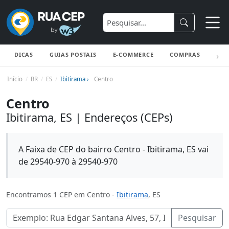
DICAS
GUIAS POSTAIS
E-COMMERCE
COMPRAS
ENV
Início
BR
ES
Ibitirama ›
Centro
Centro
Ibitirama, ES | Endereços (CEPs)
A Faixa de CEP do bairro Centro - Ibitirama, ES vai
de 29540-970 à 29540-970
Encontramos 1 CEP em Centro -
Ibitirama
, ES
Pesquisar