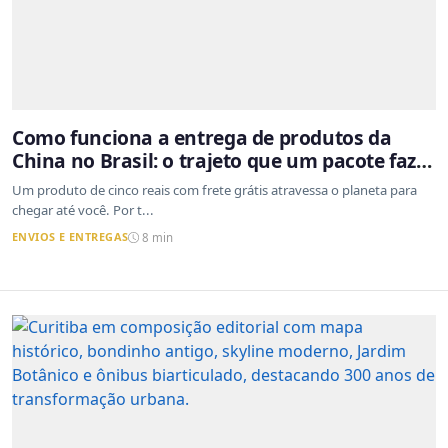
Como funciona a entrega de produtos da
China no Brasil: o trajeto que um pacote faz
do outro lado do mundo até a sua casa
Um produto de cinco reais com frete grátis atravessa o planeta para
chegar até você. Por t...
ENVIOS E ENTREGAS
8 min