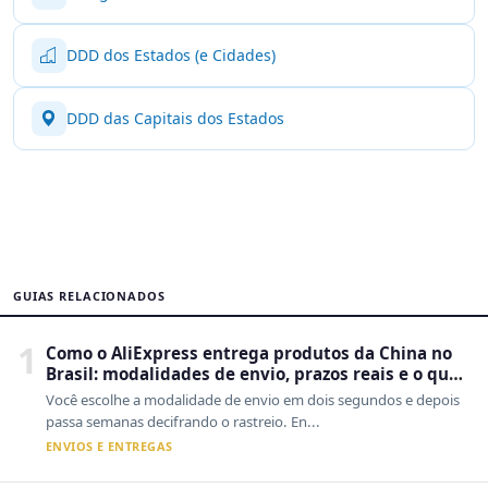
DDD dos Estados (e Cidades)
DDD das Capitais dos Estados
GUIAS RELACIONADOS
1
Como o AliExpress entrega produtos da China no
Brasil: modalidades de envio, prazos reais e o que
a Cainiao tem a ver com isso
Você escolhe a modalidade de envio em dois segundos e depois
passa semanas decifrando o rastreio. En...
ENVIOS E ENTREGAS