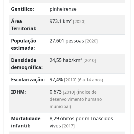
Gentílico:
pinheirense
Área
973,1 km²
[2020]
Territorial:
População
27.601 pessoas
[2020]
estimada:
Densidade
24,55 hab/km²
[2010]
demográfica:
Escolarização:
97,4%
[2010] (6 a 14 anos)
IDHM:
0,673
[2010] (Índice de
desenvolvimento humano
municipal)
Mortalidade
8,29 óbitos por mil nascidos
infantil:
vivos
[2017]