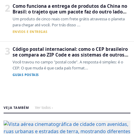
2
Como funciona a entrega de produtos da China no
Brasil: o trajeto que um pacote faz do outro lado
do mundo até a sua casa
Um produto de cinco reais com frete grátis atravessa o planeta
para chegar até você. Por trás disso ...
ENVIOS E ENTREGAS
3
Código postal internacional: como o CEP brasileiro
se compara ao ZIP Code e aos sistemas de outros
países
Você travou no campo "postal code". A resposta é simples: é o
CEP. O que muda é que cada país format...
GUIAS POSTAIS
VEJA TAMBÉM
Ver todos ›