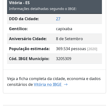
Vitória - ES
Informações detalhadas segundo o IBGE:
DDD da Cidade:
27
Gentílico:
capixaba
Aniversário Cidade:
8 de Setembro
População estimada:
369.534
pessoas
[2020]
Cód. IBGE Município:
3205309
Veja a ficha completa da cidade, economia e dados
censitários de
Vitória no IBGE