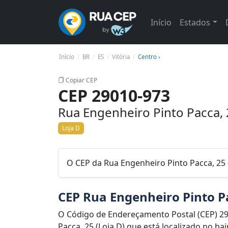
Início
Estados
Início
BR
ES
Vitória
Centro ›
Copiar CEP
CEP 29010-973
Rua Engenheiro Pinto Pacca, 2
Loja D
O CEP da Rua Engenheiro Pinto Pacca, 25 - 
CEP Rua Engenheiro Pinto Pa
O Código de Endereçamento Postal (CEP) 2
Pacca, 25 (Loja D) que está localizado no bai