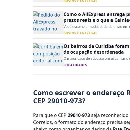
ENVIOS E ENTREGAS
Como o AliExpress entrega p
prazos reais e o que a Caini
Você escolhe a modalidade de envio em d
ENVIOS E ENTREGAS
Os bairros de Curitiba fora
de ocupação desordenada
O maior caso de sucesso em urbanismo do 
LOCALIDADES
Como escrever o endereço R
CEP 29010-973?
Para que o CEP
29010-973
seja reconhecido 
Correios, o formato do endereço precisa seg
abaixo como organizar os dados da
Rua Eng