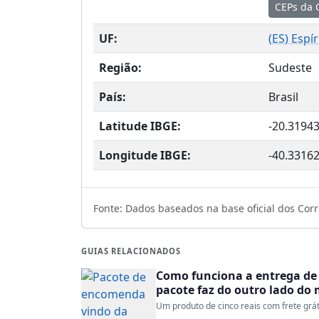
CEPs da 
UF:
(
ES
) Espí
Região:
Sudeste
País:
Brasil
Latitude IBGE:
-20.3194
Longitude IBGE:
-40.3316
Fonte: Dados baseados na base oficial dos Corre
GUIAS RELACIONADOS
Como funciona a entrega de 
pacote faz do outro lado do
Um produto de cinco reais com frete gráti