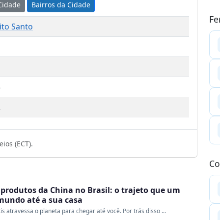
Cidade
Bairros da Cidade
Fe
rito Santo
3
2
ios (ECT).
Co
produtos da China no Brasil: o trajeto que um
 mundo até a sua casa
s atravessa o planeta para chegar até você. Por trás disso ...