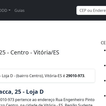
DDD
Guias
CE
5 - Centro - Vitória/ES
Loja D - (bairro Centro), Vitória-ES é
29010-973
.
cca, 25 - Loja D
9010-973 pertence ao endereço Rua Engenheiro Pinto
rro Centro, na cidade de Vitória - ES, Região Sudeste