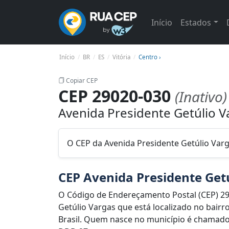
Início
Estados
Início
BR
ES
Vitória
Centro ›
Copiar CEP
CEP 29020-030
(Inativo)
Avenida Presidente Getúlio Va
O CEP da Avenida Presidente Getúlio Varga
CEP Avenida Presidente Get
O Código de Endereçamento Postal (CEP) 29
Getúlio Vargas que está localizado no bairro
Brasil. Quem nasce no município é chamado d