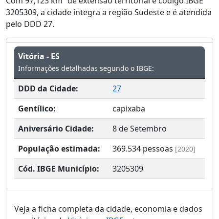
Com 97,123 km² de extensão territorial e código IBGE
3205309, a cidade integra a região Sudeste e é atendida
pelo DDD 27.
Vitória - ES
Informações detalhadas segundo o IBGE:
DDD da Cidade:
27
Gentílico:
capixaba
Aniversário Cidade:
8 de Setembro
População estimada:
369.534
pessoas
[2020]
Cód. IBGE Município:
3205309
Veja a ficha completa da cidade, economia e dados