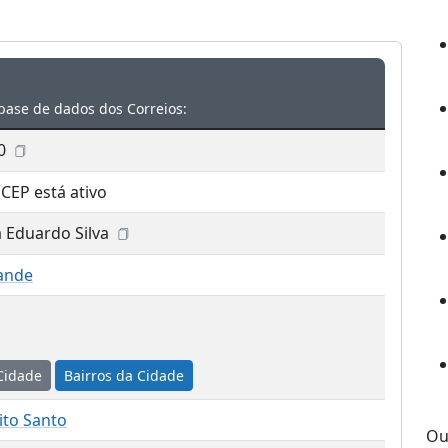
base de dados dos Correios:
0
 CEP está ativo
 Eduardo Silva
ande
Cidade
Bairros da Cidade
rito Santo
Ou