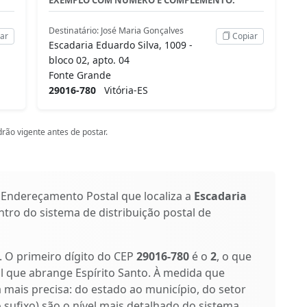
Destinatário: José Maria Gonçalves
ar
Copiar
Escadaria Eduardo Silva, 1009 -
bloco 02, apto. 04
Fonte Grande
29016-780
Vitória-ES
rão vigente antes de postar.
 Endereçamento Postal que localiza a
Escadaria
entro do sistema de distribuição postal de
s. O primeiro dígito do CEP
29016-780
é o
2
, o que
l que abrange Espírito Santo. À medida que
a mais precisa: do estado ao município, do setor
o sufixo) são o nível mais detalhado do sistema,