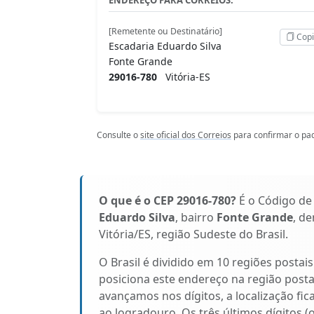
[Remetente ou Destinatário]
Copi
Escadaria Eduardo Silva
Fonte Grande
29016-780
Vitória-ES
Consulte o
site oficial dos Correios
para confirmar o pad
O que é o CEP 29016-780?
É o Código de
Eduardo Silva
, bairro
Fonte Grande
, d
Vitória/ES, região Sudeste do Brasil.
O Brasil é dividido em 10 regiões postai
posiciona este endereço na região posta
avançamos nos dígitos, a localização fic
ao logradouro. Os três últimos dígitos (