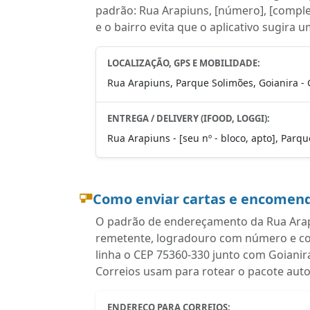
padrão: Rua Arapiuns, [número], [comple
e o bairro evita que o aplicativo sugira 
LOCALIZAÇÃO, GPS E MOBILIDADE:
Rua Arapiuns, Parque Solimões, Goianira -
ENTREGA / DELIVERY (IFOOD, LOGGI):
Rua Arapiuns - [seu nº - bloco, apto], Parq
Como enviar cartas e encomend
O padrão de endereçamento da Rua Arapi
remetente, logradouro com número e co
linha o CEP 75360-330 junto com Goianir
Correios usam para rotear o pacote aut
ENDEREÇO PARA CORREIOS: