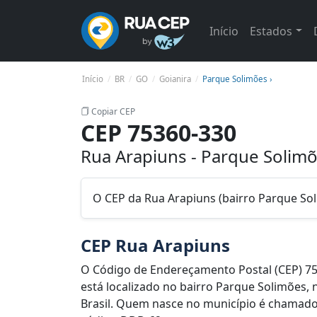
Início
Estados
Início
BR
GO
Goianira
Parque Solimões ›
Copiar CEP
CEP 75360-330
Rua Arapiuns - Parque Solimõ
O CEP da Rua Arapiuns (bairro Parque So
CEP Rua Arapiuns
O Código de Endereçamento Postal (CEP) 7
está localizado no bairro Parque Solimões, 
Brasil. Quem nasce no município é chamado d