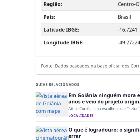
Região:
Centro-O
País:
Brasil
Latitude IBGE:
-16.7241
Longitude IBGE:
-49.2722
Fonte: Dados baseados na base oficial dos Corre
GUIAS RELACIONADOS
Em Goiânia ninguém mora em
anos e veio do projeto origin
Attílio Corrêa Lima escolheu usar "setor"
LOCALIDADES
O que é logradouro: o signi
errar