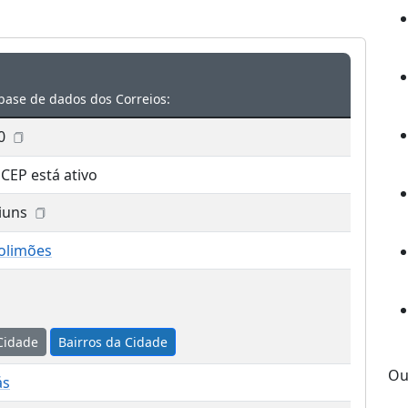
base de dados dos Correios:
0
 CEP está ativo
iuns
olimões
Cidade
Bairros da Cidade
Ou
ás