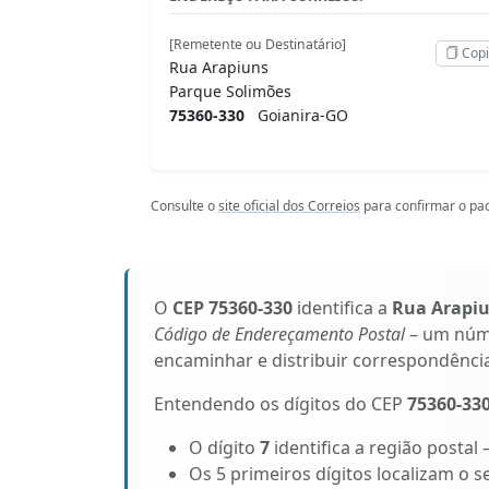
[Remetente ou Destinatário]
Copi
Rua Arapiuns
Parque Solimões
75360-330
Goianira-GO
Consulte o
site oficial dos Correios
para confirmar o pad
O
CEP 75360-330
identifica a
Rua Arapi
Código de Endereçamento Postal
– um núme
encaminhar e distribuir correspondênci
Entendendo os dígitos do CEP
75360-33
O dígito
7
identifica a região postal 
Os 5 primeiros dígitos localizam o s