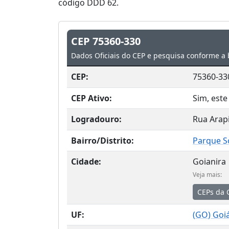
código DDD 62.
CEP 75360-330
Dados Oficiais do CEP e pesquisa conforme a 
CEP:
75360-33
CEP Ativo:
Sim, este
Logradouro:
Rua Arap
Bairro/Distrito:
Parque S
Cidade:
Goianira
Veja mais:
CEPs da 
UF:
(
GO
) Goi