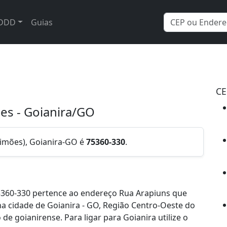
DDD
Guias
CE
es - Goianira/GO
limões), Goianira-GO é
75360-330
.
5360-330 pertence ao endereço Rua Arapiuns que
na cidade de Goianira - GO, Região Centro-Oeste do
e goianirense. Para ligar para Goianira utilize o