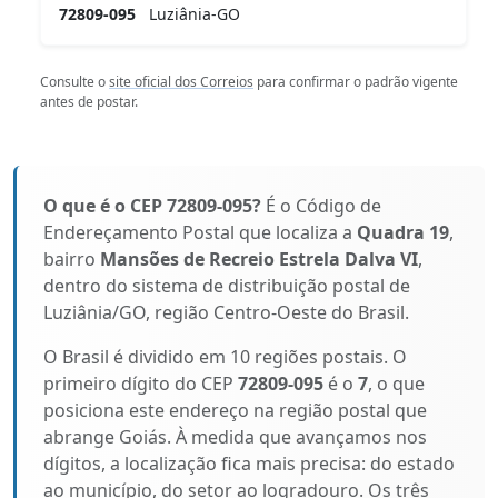
72809-095
Luziânia-GO
Consulte o
site oficial dos Correios
para confirmar o padrão vigente
antes de postar.
O que é o CEP 72809-095?
É o Código de
Endereçamento Postal que localiza a
Quadra 19
,
bairro
Mansões de Recreio Estrela Dalva VI
,
dentro do sistema de distribuição postal de
Luziânia/GO, região Centro-Oeste do Brasil.
O Brasil é dividido em 10 regiões postais. O
primeiro dígito do CEP
72809-095
é o
7
, o que
posiciona este endereço na região postal que
abrange Goiás. À medida que avançamos nos
dígitos, a localização fica mais precisa: do estado
ao município, do setor ao logradouro. Os três