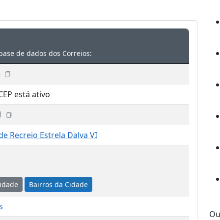
base de dados dos Correios:
5
CEP está ativo
1
e Recreio Estrela Dalva VI
idade
Bairros da Cidade
s
Ou