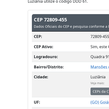
Luziânia utilize o código DDD 61.
CEP 72809-455
Dados Oficiais do CEP e pesquisa conforme a 
CEP:
72809-45
CEP Ativo:
Sim, este 
Logradouro:
Quadra 9
Bairro/Distrito:
Mansões d
Cidade:
Luziânia
Veja mais:
CEPs da C
UF:
(
GO
) Goiá