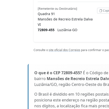
[Remetente ou Destinatário]
Copi
Quadra 91
Mansões de Recreio Estrela Dalva
VI
72809-455
Luziânia-GO
Consulte o
site oficial dos Correios
para confirmar o pad
O que é o CEP 72809-455?
É o Código de
bairro
Mansões de Recreio Estrela Dalv
Luziânia/GO, região Centro-Oeste do Bras
O Brasil é dividido em 10 regiões postai
posiciona este endereço na região post
nos dígitos, a localização fica mais prec