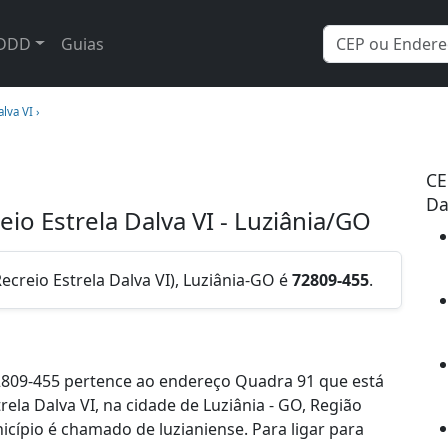
DDD
Guias
lva VI ›
CE
Da
io Estrela Dalva VI - Luziânia/GO
creio Estrela Dalva VI), Luziânia-GO é
72809-455
.
2809-455 pertence ao endereço Quadra 91 que está
ela Dalva VI, na cidade de Luziânia - GO, Região
cípio é chamado de luzianiense. Para ligar para