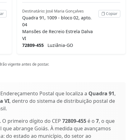
Destinatário: José Maria Gonçalves
ar
Copiar
Quadra 91, 1009 - bloco 02, apto.
04
Mansões de Recreio Estrela Dalva
VI
72809-455
Luziânia-GO
rão vigente antes de postar.
 Endereçamento Postal que localiza a
Quadra 91
,
a VI
, dentro do sistema de distribuição postal de
il.
s. O primeiro dígito do CEP
72809-455
é o
7
, o que
al que abrange Goiás. À medida que avançamos
isa: do estado ao município, do setor ao