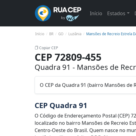
Início
Estados
Início
BR
GO
Luziânia
Mansões de Recreio Estrela Da
Copiar CEP
CEP 72809-455
Quadra 91 - Mansões de Recre
O CEP da Quadra 91 (bairro Mansões de Re
CEP Quadra 91
O Código de Endereçamento Postal (CEP) 7
localizado no bairro Mansões de Recreio Estr
Centro-Oeste do Brasil. Quem nasce no muni