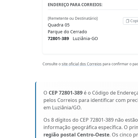
ENDEREÇO PARA CORREIOS:
[Remetente ou Destinatário]
Copi
Quadra 05
Parque do Cerrado
72801-389
Luziânia-GO
Consulte o
site oficial dos Correios
para confirmar o pad
O
CEP 72801-389
é o Código de Endereç
pelos Correios para identificar com pre
em Luziânia/GO.
Os 8 dígitos do CEP 72801-389 não estã
informação geográfica específica. O pri
região postal Centro-Oeste
. Os cinco p