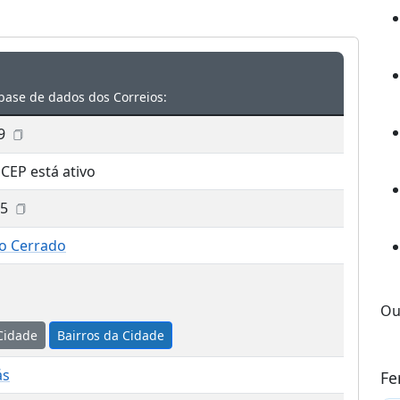
base de dados dos Correios:
9
 CEP está ativo
05
o Cerrado
Ou
Cidade
Bairros da Cidade
ás
Fe