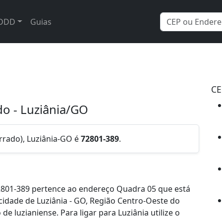
DDD
Guias
CE
o - Luziânia/GO
rrado), Luziânia-GO é
72801-389
.
2801-389 pertence ao endereço Quadra 05 que está
cidade de Luziânia - GO, Região Centro-Oeste do
 luzianiense. Para ligar para Luziânia utilize o