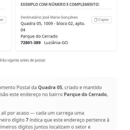
EXEMPLO COM NÚMERO E COMPLEMENTO:
Destinatário: José Maria Gonçalves
ar
Copiar
Quadra 05, 1009 - bloco 02, apto.
04
Parque do Cerrado
72801-389
Luziânia-GO
rão vigente antes de postar.
amento Postal da
Quadra 05
, criado e mantido
cisão este endereço no bairro
Parque do Cerrado
,
o ali por acaso — cada um carrega uma
meiro dígito
7
indica que este endereço pertence à
rimeiros dígitos juntos localizam o setor e