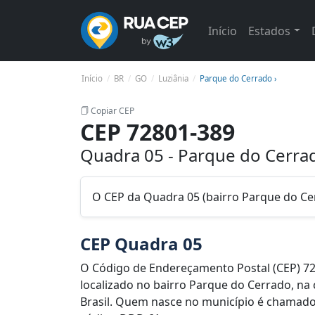
Início
Estados
Início
BR
GO
Luziânia
Parque do Cerrado ›
Copiar CEP
CEP 72801-389
Quadra 05 - Parque do Cerrad
O CEP da Quadra 05 (bairro Parque do Ce
CEP Quadra 05
O Código de Endereçamento Postal (CEP) 7
localizado no bairro Parque do Cerrado, na 
Brasil. Quem nasce no município é chamado de