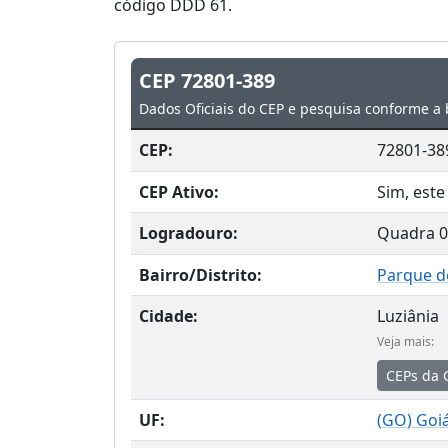
código DDD 61.
CEP 72801-389
Dados Oficiais do CEP e pesquisa conforme a 
CEP:
72801-38
CEP Ativo:
Sim, este
Logradouro:
Quadra 
Bairro/Distrito:
Parque d
Cidade:
Luziânia
Veja mais:
CEPs da 
UF:
(
GO
) Goi