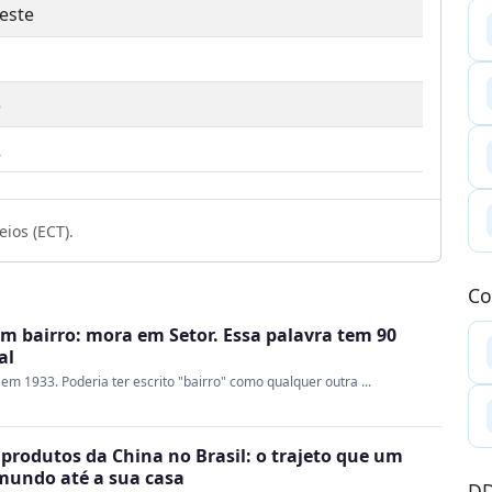
este
3
2
ios (ECT).
Co
 bairro: mora em Setor. Essa palavra tem 90
al
 em 1933. Poderia ter escrito "bairro" como qualquer outra ...
produtos da China no Brasil: o trajeto que um
 mundo até a sua casa
DD