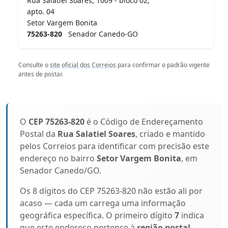
Rua Salatiel Soares, 1009 - bloco 02,
apto. 04
Setor Vargem Bonita
75263-820
Senador Canedo-GO
Consulte o
site oficial dos Correios
para confirmar o padrão vigente
antes de postar.
O
CEP 75263-820
é o Código de Endereçamento
Postal da
Rua Salatiel Soares
, criado e mantido
pelos Correios para identificar com precisão este
endereço no bairro
Setor Vargem Bonita
, em
Senador Canedo/GO.
Os 8 dígitos do CEP 75263-820 não estão ali por
acaso — cada um carrega uma informação
geográfica específica. O primeiro dígito
7
indica
que este endereço pertence à
região postal