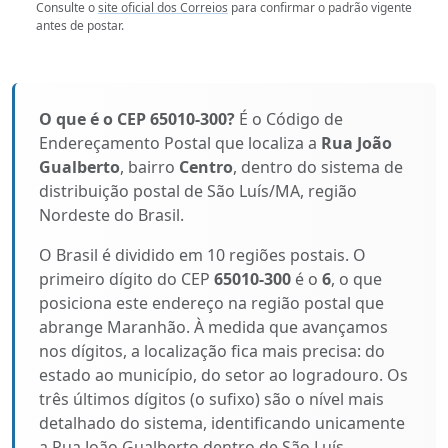
Consulte o
site oficial dos Correios
para confirmar o padrão vigente
antes de postar.
O que é o CEP 65010-300?
É o Código de
Endereçamento Postal que localiza a
Rua João
Gualberto
, bairro
Centro
, dentro do sistema de
distribuição postal de São Luís/MA, região
Nordeste do Brasil.
O Brasil é dividido em 10 regiões postais. O
primeiro dígito do CEP
65010-300
é o
6
, o que
posiciona este endereço na região postal que
abrange Maranhão. À medida que avançamos
nos dígitos, a localização fica mais precisa: do
estado ao município, do setor ao logradouro. Os
três últimos dígitos (o sufixo) são o nível mais
detalhado do sistema, identificando unicamente
a Rua João Gualberto dentro de São Luís.