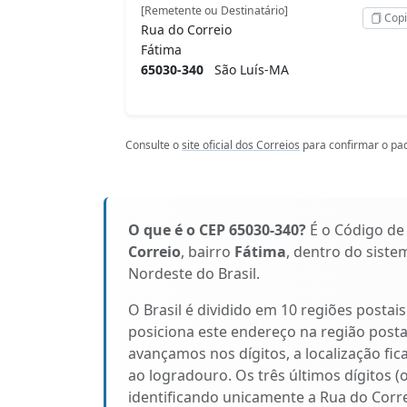
[Remetente ou Destinatário]
Copi
Rua do Correio
Fátima
65030-340
São Luís-MA
Consulte o
site oficial dos Correios
para confirmar o pad
O que é o CEP 65030-340?
É o Código de
Correio
, bairro
Fátima
, dentro do siste
Nordeste do Brasil.
O Brasil é dividido em 10 regiões postai
posiciona este endereço na região pos
avançamos nos dígitos, a localização fic
ao logradouro. Os três últimos dígitos (
identificando unicamente a Rua do Corre