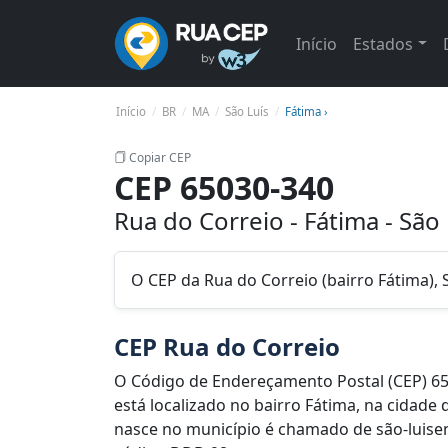
Início
Estados
Início
BR
MA
São Luís
Fátima ›
Copiar CEP
CEP 65030-340
Rua do Correio - Fátima - São
O CEP da Rua do Correio (bairro Fátima),
CEP Rua do Correio
O Código de Endereçamento Postal (CEP) 65
está localizado no bairro Fátima, na cidade
nasce no município é chamado de são-luisens