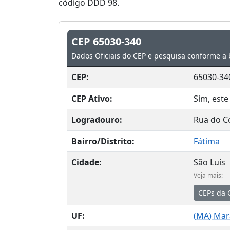
código DDD 98.
CEP 65030-340
Dados Oficiais do CEP e pesquisa conforme a 
CEP:
65030-34
CEP Ativo:
Sim, este
Logradouro:
Rua do C
Bairro/Distrito:
Fátima
Cidade:
São Luís
Veja mais:
CEPs da 
UF:
(
MA
) Ma