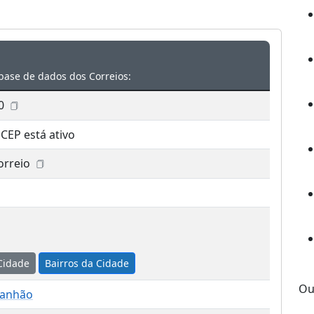
base de dados dos Correios:
0
 CEP está ativo
orreio
Cidade
Bairros da Cidade
Ou
ranhão