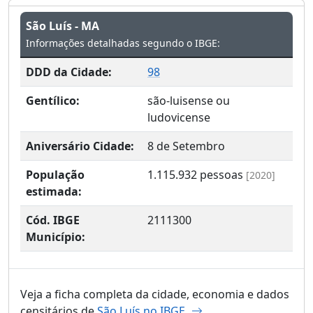
São Luís - MA
Informações detalhadas segundo o IBGE:
DDD da Cidade:
98
Gentílico:
são-luisense ou
ludovicense
Aniversário Cidade:
8 de Setembro
População
1.115.932
pessoas
[2020]
estimada:
Cód. IBGE
2111300
Município:
Veja a ficha completa da cidade, economia e dados
censitários de
São Luís no IBGE