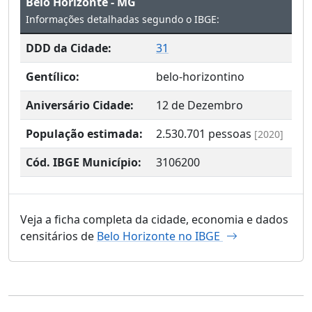
Belo Horizonte - MG
Informações detalhadas segundo o IBGE:
DDD da Cidade:
31
Gentílico:
belo-horizontino
Aniversário Cidade:
12 de Dezembro
População estimada:
2.530.701
pessoas
[2020]
Cód. IBGE Município:
3106200
Veja a ficha completa da cidade, economia e dados
censitários de
Belo Horizonte no IBGE