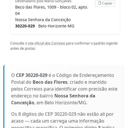
Destinatário: José Maria Gonçalves
Copiar
Beco das Flores, 1009 - bloco 02, apto.
04
Nossa Senhora da Conceição
30220-029
Belo Horizonte-MG
Consulte o
site oficial dos Correios
para confirmar o padrão vigente
antes de postar.
O
CEP 30220-029
é o Código de Endereçamento
Postal do
Beco das Flores
, criado e mantido
pelos Correios para identificar com precisão este
endereço no bairro
Nossa Senhora da
Conceição
, em Belo Horizonte/MG.
Os 8 dígitos do CEP 30220-029 não estão ali por
acaso — cada um carrega uma informação
geográfica específica. O primeiro dígito
3
indica