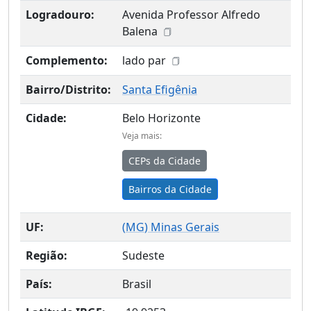
Logradouro:
Avenida Professor Alfredo
Balena
Complemento:
lado par
Bairro/Distrito:
Santa Efigênia
Cidade:
Belo Horizonte
Veja mais:
CEPs da Cidade
Bairros da Cidade
UF:
(
MG
) Minas Gerais
Região:
Sudeste
País:
Brasil