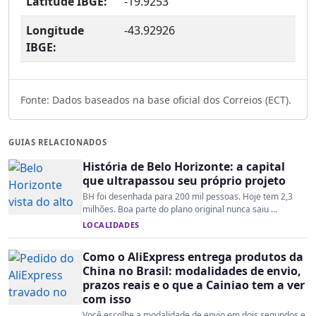
Latitude IBGE:
-19.9253
Longitude
-43.92926
IBGE:
Fonte: Dados baseados na base oficial dos Correios (ECT).
GUIAS RELACIONADOS
História de Belo Horizonte: a capital
que ultrapassou seu próprio projeto
BH foi desenhada para 200 mil pessoas. Hoje tem 2,3
milhões. Boa parte do plano original nunca saiu ...
LOCALIDADES
Como o AliExpress entrega produtos da
China no Brasil: modalidades de envio,
prazos reais e o que a Cainiao tem a ver
com isso
Você escolhe a modalidade de envio em dois segundos e