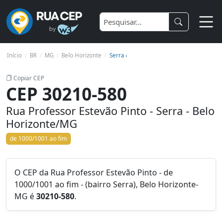
Início
BR
MG
Belo Horizonte
Serra ›
Copiar CEP
CEP 30210-580
Rua Professor Estevão Pinto - Serra - Belo
Horizonte/MG
de 1000/1001 ao fim
O CEP da Rua Professor Estevão Pinto - de
1000/1001 ao fim - (bairro Serra), Belo Horizonte-
MG é
30210-580
.