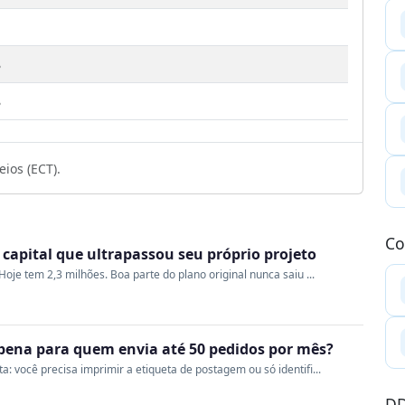
8
8
ios (ECT).
Co
a capital que ultrapassou seu próprio projeto
oje tem 2,3 milhões. Boa parte do plano original nunca saiu ...
a pena para quem envia até 50 pedidos por mês?
 você precisa imprimir a etiqueta de postagem ou só identifi...
DD