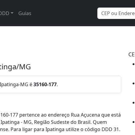
DDD
Guias
CE
atinga/MG
, Ipatinga-MG é
35160-177
.
5160-177 pertence ao endereço Rua Açucena que está
e Ipatinga - MG, Região Sudeste do Brasil. Quem
e. Para ligar para Ipatinga utilize o código DDD 31.