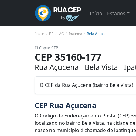
Início
Estados
Início
BR
MG
Ipatinga
Bela Vista ›
Copiar CEP
CEP 35160-177
Rua Açucena - Bela Vista - Ip
O CEP da Rua Açucena (bairro Bela Vista)
CEP Rua Açucena
O Código de Endereçamento Postal (CEP) 3
localizado no bairro Bela Vista, na cidade d
nasce no município é chamado de ipatinguens