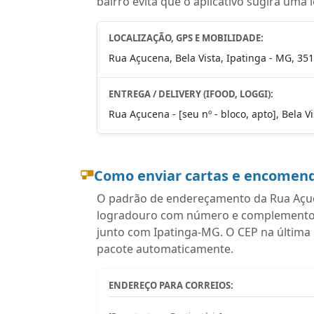
bairro evita que o aplicativo sugira uma 
LOCALIZAÇÃO, GPS E MOBILIDADE:
Rua Açucena, Bela Vista, Ipatinga - MG, 35
ENTREGA / DELIVERY (IFOOD, LOGGI):
Rua Açucena - [seu nº - bloco, apto], Bela V
Como enviar cartas e encomend
O padrão de endereçamento da Rua Açuce
logradouro com número e complemento, ba
junto com Ipatinga-MG. O CEP na última 
pacote automaticamente.
ENDEREÇO PARA CORREIOS: