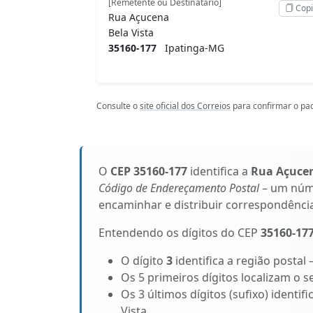
[Remetente ou Destinatário]
Copi
Rua Açucena
Bela Vista
35160-177
Ipatinga-MG
Consulte o
site oficial dos Correios
para confirmar o pad
O
CEP 35160-177
identifica a
Rua Açuce
Código de Endereçamento Postal
– um núme
encaminhar e distribuir correspondênci
Entendendo os dígitos do CEP
35160-17
O dígito
3
identifica a região postal
Os 5 primeiros dígitos localizam o s
Os 3 últimos dígitos (sufixo) identi
Vista.