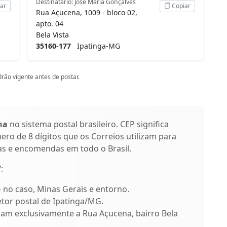
Destinatário: José Maria Gonçalves
ar
Copiar
Rua Açucena, 1009 - bloco 02,
apto. 04
Bela Vista
35160-177
Ipatinga-MG
rão vigente antes de postar.
na
no sistema postal brasileiro. CEP significa
ro de 8 dígitos que os Correios utilizam para
as e encomendas em todo o Brasil.
7
:
 – no caso, Minas Gerais e entorno.
etor postal de Ipatinga/MG.
ficam exclusivamente a Rua Açucena, bairro Bela