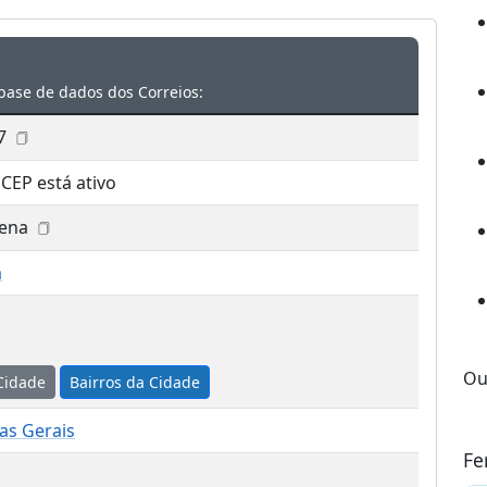
base de dados dos Correios:
7
 CEP está ativo
ena
a
Ou
Cidade
Bairros da Cidade
as Gerais
Fe