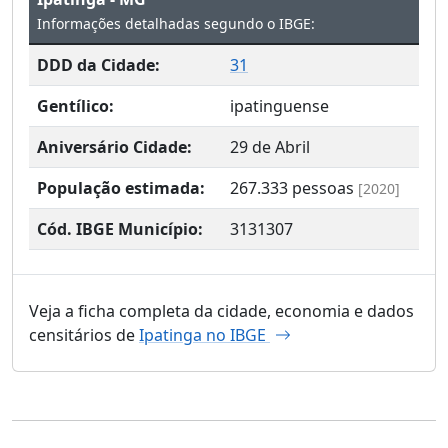
Informações detalhadas segundo o IBGE:
DDD da Cidade:
31
Gentílico:
ipatinguense
Aniversário Cidade:
29 de Abril
População estimada:
267.333
pessoas
[2020]
Cód. IBGE Município:
3131307
Veja a ficha completa da cidade, economia e dados
censitários de
Ipatinga no IBGE