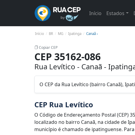
Início
Estados
Início
BR
MG
Ipatinga
Canaã ›
Copiar CEP
CEP 35162-086
Rua Levítico - Canaã - Ipatin
O CEP da Rua Levítico (bairro Canaã), Ip
CEP Rua Levítico
O Código de Endereçamento Postal (CEP) 35
localizado no bairro Canaã, na cidade de Ip
município é chamado de ipatinguense. Para l