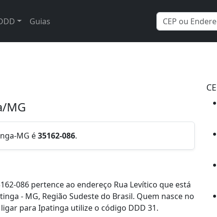
DDD
Guias
CE
ga/MG
atinga-MG é
35162-086
.
162-086 pertence ao endereço Rua Levítico que está
atinga - MG, Região Sudeste do Brasil. Quem nasce no
igar para Ipatinga utilize o código DDD 31.