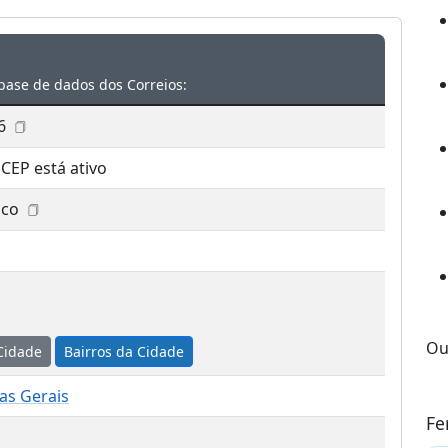
base de dados dos Correios:
6
 CEP está ativo
ico
Ou
Cidade
Bairros da Cidade
as Gerais
Fe