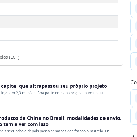
1
ios (ECT).
Co
a capital que ultrapassou seu próprio projeto
oje tem 2,3 milhões. Boa parte do plano original nunca saiu ...
rodutos da China no Brasil: modalidades de envio,
ao tem a ver com isso
ois segundos e depois passa semanas decifrando o rastreio. En...
DD