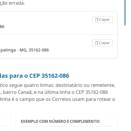
ação errada.
Copiar
086
Copiar
, Ipatinga - MG, 35162-086
as para o CEP 35162-086
co segue quatro linhas: destinatário ou remetente,
airro Canaã, e na última linha o CEP 35162-086
linha é o campo que os Correios usam para rotear o
EXEMPLO COM NÚMERO E COMPLEMENTO: