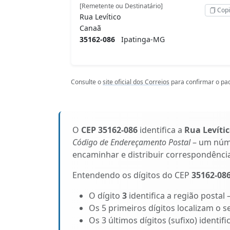
[Remetente ou Destinatário]
Copi
Rua Levítico
Canaã
35162-086
Ipatinga-MG
Consulte o
site oficial dos Correios
para confirmar o pad
O
CEP 35162-086
identifica a
Rua Levíti
Código de Endereçamento Postal
– um núme
encaminhar e distribuir correspondênci
Entendendo os dígitos do CEP
35162-08
O dígito
3
identifica a região postal
Os 5 primeiros dígitos localizam o s
Os 3 últimos dígitos (sufixo) identif