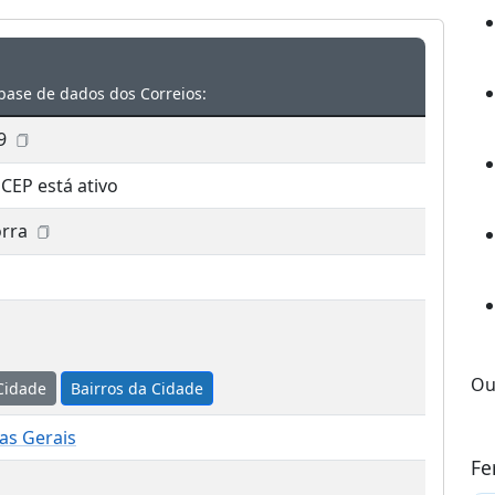
base de dados dos Correios:
9
 CEP está ativo
rra
Ou
Cidade
Bairros da Cidade
as Gerais
Fe