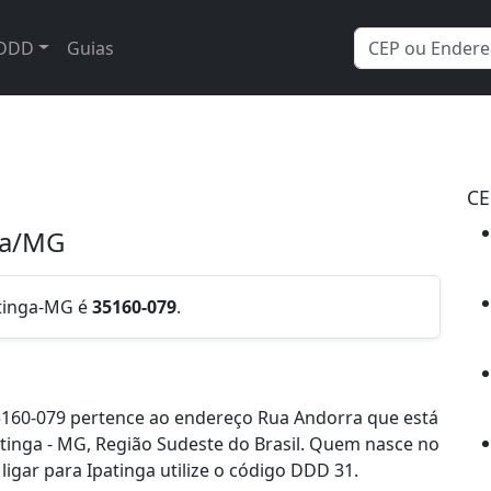
DDD
Guias
CE
nga/MG
atinga-MG é
35160-079
.
5160-079 pertence ao endereço Rua Andorra que está
patinga - MG, Região Sudeste do Brasil. Quem nasce no
igar para Ipatinga utilize o código DDD 31.