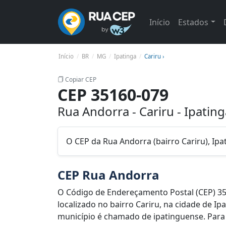
Início
Estados
Início
BR
MG
Ipatinga
Cariru ›
Copiar CEP
CEP 35160-079
Rua Andorra - Cariru - Ipati
O CEP da Rua Andorra (bairro Cariru), Ip
CEP Rua Andorra
O Código de Endereçamento Postal (CEP) 3
localizado no bairro Cariru, na cidade de I
município é chamado de ipatinguense. Para l