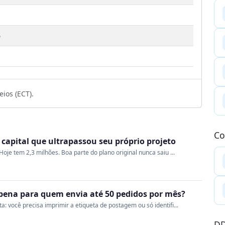
6
1
ios (ECT).
Co
a capital que ultrapassou seu próprio projeto
oje tem 2,3 milhões. Boa parte do plano original nunca saiu ...
a pena para quem envia até 50 pedidos por mês?
 você precisa imprimir a etiqueta de postagem ou só identifi...
DD