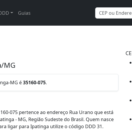
DDD
Guias
CE
ga/MG
tinga-MG é
35160-075
.
5160-075 pertence ao endereço Rua Urano que está
Ipatinga - MG, Região Sudeste do Brasil. Quem nasce
a ligar para Ipatinga utilize o código DDD 31.