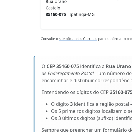
Rua Urano
Castelo
35160-075
Ipatinga-MG
Consulte o
site oficial dos Correios
para confirmar o pad
O
CEP 35160-075
identifica a
Rua Urano
de Endereçamento Postal
– um número de 8
encaminhar e distribuir correspondênci
Entendendo os dígitos do CEP
35160-07
O dígito
3
identifica a região postal
Os 5 primeiros dígitos localizam o s
Os 3 últimos dígitos (sufixo) identi
Sempre que preencher um formulário de 