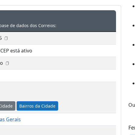
base de dados dos Correios:
5
 CEP está ativo
no
Ou
Cidade
Bairros da Cidade
as Gerais
Fe