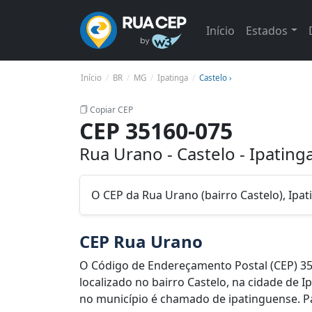
Início
Estados
Início
BR
MG
Ipatinga
Castelo ›
Copiar CEP
CEP 35160-075
Rua Urano - Castelo - Ipatin
O CEP da Rua Urano (bairro Castelo), Ipa
CEP Rua Urano
O Código de Endereçamento Postal (CEP) 3
localizado no bairro Castelo, na cidade de 
no município é chamado de ipatinguense. Par