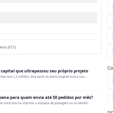
8
6
ios (ECT).
Co
a capital que ultrapassou seu próprio projeto
oje tem 2,3 milhões. Boa parte do plano original nunca saiu ...
a pena para quem envia até 50 pedidos por mês?
 você precisa imprimir a etiqueta de postagem ou só identifi...
DD