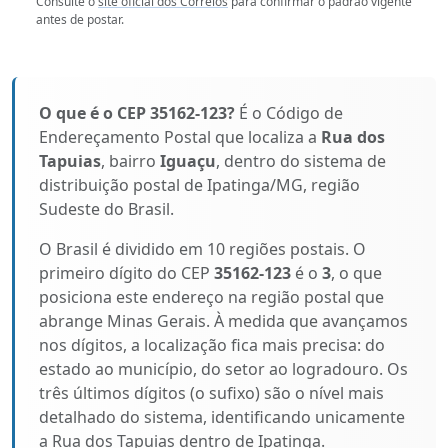
Consulte o
site oficial dos Correios
para confirmar o padrão vigente
antes de postar.
O que é o CEP 35162-123?
É o Código de
Endereçamento Postal que localiza a
Rua dos
Tapuias
, bairro
Iguaçu
, dentro do sistema de
distribuição postal de Ipatinga/MG, região
Sudeste do Brasil.
O Brasil é dividido em 10 regiões postais. O
primeiro dígito do CEP
35162-123
é o
3
, o que
posiciona este endereço na região postal que
abrange Minas Gerais. À medida que avançamos
nos dígitos, a localização fica mais precisa: do
estado ao município, do setor ao logradouro. Os
três últimos dígitos (o sufixo) são o nível mais
detalhado do sistema, identificando unicamente
a Rua dos Tapuias dentro de Ipatinga.