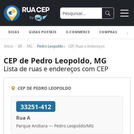
DICAS
GUIAS POSTAIS
E-COMMERCE
COMPRAS
ENV
Início
BR
MG
Pedro Leopoldo ›
CEP, Ruas e Endereços
CEP de Pedro Leopoldo, MG
Lista de ruas e endereços com CEP
CEP DE PEDRO LEOPOLDO
33251-412
Rua A
Parque Andiara — Pedro Leopoldo/MG