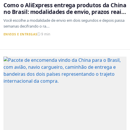
Como o AliExpress entrega produtos da China
no Brasil: modalidades de envio, prazos reais
e o que a Cainiao tem a ver com isso
Você escolhe a modalidade de envio em dois segundos e depois passa
semanas decifrando o ra...
ENVIOS E ENTREGAS
9 min