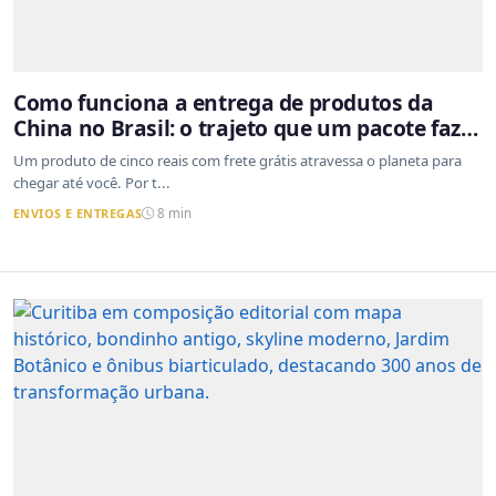
Como funciona a entrega de produtos da
China no Brasil: o trajeto que um pacote faz
do outro lado do mundo até a sua casa
Um produto de cinco reais com frete grátis atravessa o planeta para
chegar até você. Por t...
ENVIOS E ENTREGAS
8 min