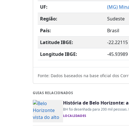
UF:
(
MG
) Min
Região:
Sudeste
País:
Brasil
Latitude IBGE:
-22.22115
Longitude IBGE:
-45.93989
Fonte: Dados baseados na base oficial dos Corre
GUIAS RELACIONADOS
História de Belo Horizonte: 
BH foi desenhada para 200 mil pessoas. H
LOCALIDADES