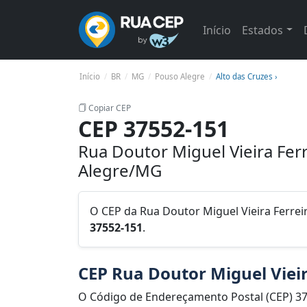
Início
Estados
Início
BR
MG
Pouso Alegre
Alto das Cruzes ›
Copiar CEP
CEP 37552-151
Rua Doutor Miguel Vieira Ferr
Alegre/MG
O CEP da Rua Doutor Miguel Vieira Ferreir
37552-151
.
CEP Rua Doutor Miguel Vieir
O Código de Endereçamento Postal (CEP) 3