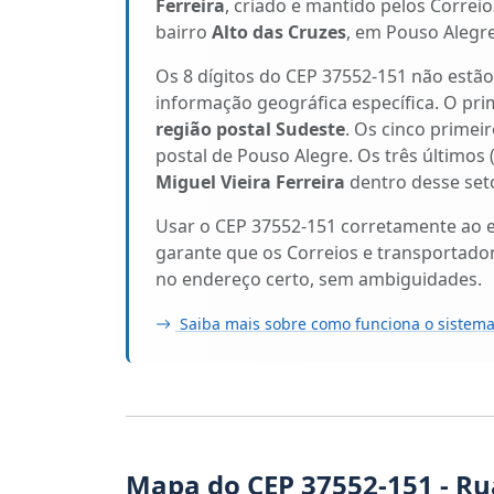
Ferreira
, criado e mantido pelos Correi
bairro
Alto das Cruzes
, em Pouso Alegr
Os 8 dígitos do CEP 37552-151 não estã
informação geográfica específica. O pri
região postal Sudeste
. Os cinco primeir
postal de Pouso Alegre. Os três últimos 
Miguel Vieira Ferreira
dentro desse seto
Usar o CEP 37552-151 corretamente ao 
garante que os Correios e transportado
no endereço certo, sem ambiguidades.
Saiba mais sobre como funciona o sistema
Mapa do CEP 37552-151 - Rua