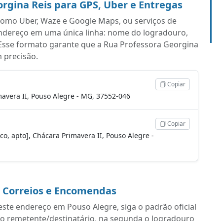
rgina Reis para GPS, Uber e Entregas
s como Uber, Waze e Google Maps, ou serviços de
endereço em uma única linha: nome do logradouro,
Esse formato garante que a Rua Professora Georgina
 precisão.
Copiar
avera II, Pouso Alegre - MG, 37552-046
Copiar
co, apto], Chácara Primavera II, Pouso Alegre -
a Correios e Encomendas
ste endereço em Pouso Alegre, siga o padrão oficial
do remetente/destinatário, na segunda o logradouro