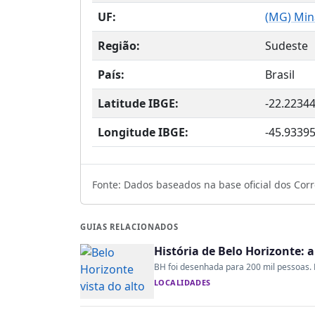
UF:
(
MG
) Min
Região:
Sudeste
País:
Brasil
Latitude IBGE:
-22.2234
Longitude IBGE:
-45.9339
Fonte: Dados baseados na base oficial dos Corre
GUIAS RELACIONADOS
História de Belo Horizonte: 
BH foi desenhada para 200 mil pessoas. H
LOCALIDADES