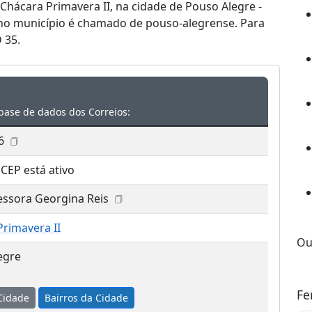
 Chácara Primavera II, na cidade de Pouso Alegre -
no município é chamado de pouso-alegrense. Para
 35.
base de dados dos Correios:
6
 CEP está ativo
essora Georgina Reis
Primavera II
Ou
egre
Fe
Cidade
Bairros da Cidade