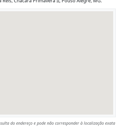
Reis, Chácara Primavera II, Pouso Alegre, MG.
sulta do endereço e pode não corresponder à localização exata