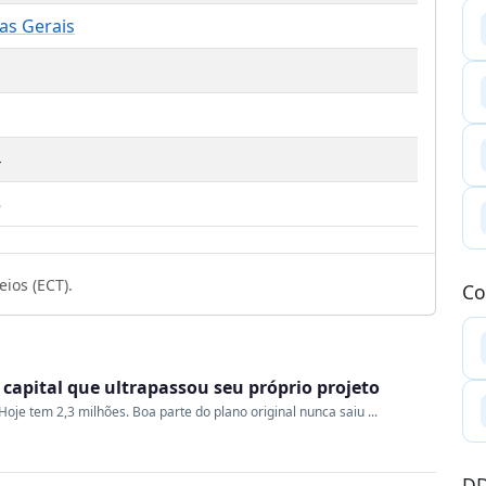
as Gerais
4
5
ios (ECT).
Co
a capital que ultrapassou seu próprio projeto
oje tem 2,3 milhões. Boa parte do plano original nunca saiu ...
DD