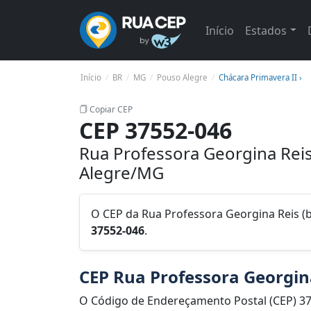
Início
Estados
Início
BR
MG
Pouso Alegre
Chácara Primavera II ›
Copiar CEP
CEP 37552-046
Rua Professora Georgina Reis
Alegre/MG
O CEP da Rua Professora Georgina Reis (b
37552-046
.
CEP Rua Professora Georgin
O Código de Endereçamento Postal (CEP) 3