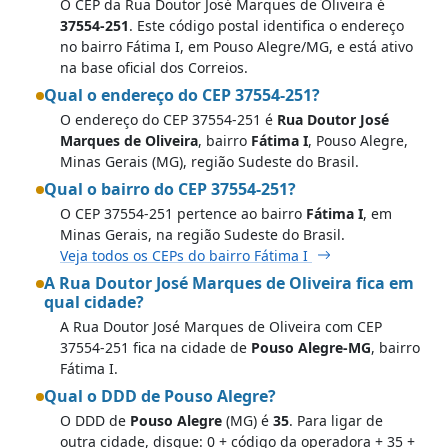
O CEP da Rua Doutor José Marques de Oliveira é
37554-251
. Este código postal identifica o endereço
no bairro Fátima I, em Pouso Alegre/MG, e está ativo
na base oficial dos Correios.
Qual o endereço do CEP 37554-251?
O endereço do CEP 37554-251 é
Rua Doutor José
Marques de Oliveira
, bairro
Fátima I
, Pouso Alegre,
Minas Gerais (MG), região Sudeste do Brasil.
Qual o bairro do CEP 37554-251?
O CEP 37554-251 pertence ao bairro
Fátima I
, em
Minas Gerais, na região Sudeste do Brasil.
Veja todos os CEPs do bairro Fátima I
A Rua Doutor José Marques de Oliveira fica em
qual cidade?
A Rua Doutor José Marques de Oliveira com CEP
37554-251 fica na cidade de
Pouso Alegre-MG
, bairro
Fátima I.
Qual o DDD de Pouso Alegre?
O DDD de
Pouso Alegre
(MG) é
35
. Para ligar de
outra cidade, disque: 0 + código da operadora + 35 +