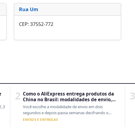
Rua Um
CEP: 37552-772
2
e
Como o AliExpress entrega produtos da
China no Brasil: modalidades de envio,
prazos reais e o que a Cainiao tem a ver
2,3
Você escolhe a modalidade de envio em dois
com isso
segundos e depois passa semanas decifrando o
rastreio. En...
ENVIOS E ENTREGAS