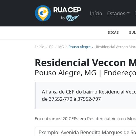
Início
Estados
DICAS
GUI
Início
BR
MG
Pouso Alegre ›
Residencial Veccon Mor
Residencial Veccon 
Pouso Alegre, MG | Endereço
A Faixa de CEP do bairro Residencial Ve
de 37552-770 à 37552-797
Encontramos 20 CEPs em Residencial Veccon Mor