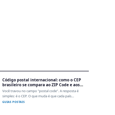
3
Código postal internacional: como o CEP
brasileiro se compara ao ZIP Code e aos
sistemas de outros países
Você travou no campo "postal code". A resposta é
simples: é o CEP. O que muda é que cada país
format...
GUIAS POSTAIS