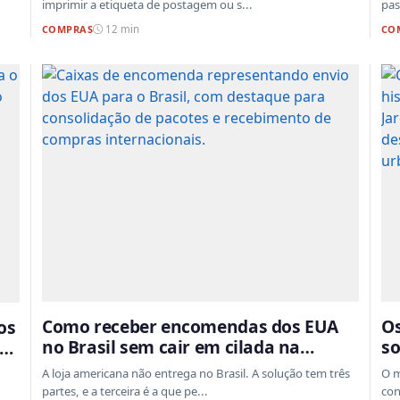
imprimir a etiqueta de postagem ou s...
pas
COMPRAS
CO
12 min
Como receber encomendas dos EUA
Os
os
no Brasil sem cair em cilada na
so
alfândega
an
A loja americana não entrega no Brasil. A solução tem três
O m
partes, e a terceira é a que pe...
con