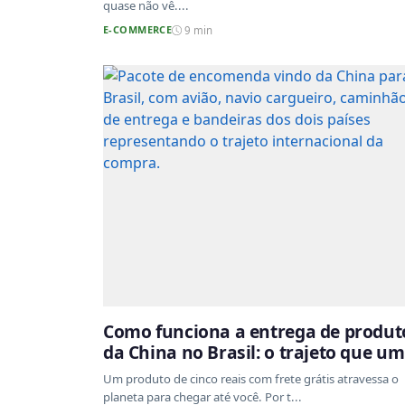
quase não vê....
E-COMMERCE
9 min
Como funciona a entrega de produt
da China no Brasil: o trajeto que um
pacote faz do outro lado do mundo
Um produto de cinco reais com frete grátis atravessa o
até a sua casa
planeta para chegar até você. Por t...