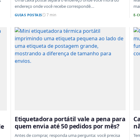
Uma caixa postal separa o endereço onde você mora do
Mar
s
endereço onde você recebe correspondê...
mai
GUIAS POSTAIS
E-
7 min
Etiquetadora portátil vale a pena para
Ca
quem envia até 50 pedidos por mês?
nã
de
Antes de comprar, responda uma pergunta: você precisa
Tem