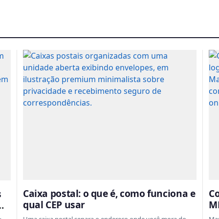
Caixa postal: o que é, como funciona e
Co
s
qual CEP usar
ML
em
ta