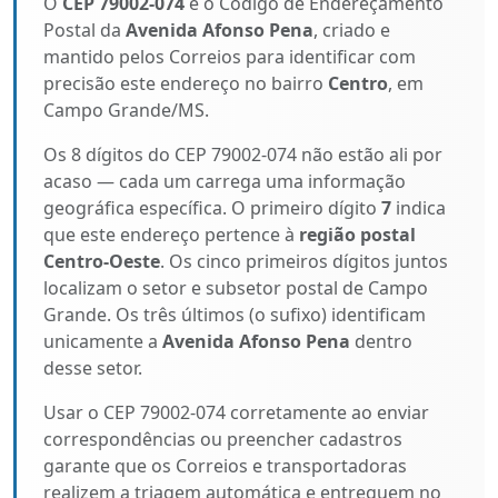
O
CEP 79002-074
é o Código de Endereçamento
Postal da
Avenida Afonso Pena
, criado e
mantido pelos Correios para identificar com
precisão este endereço no bairro
Centro
, em
Campo Grande/MS.
Os 8 dígitos do CEP 79002-074 não estão ali por
acaso — cada um carrega uma informação
geográfica específica. O primeiro dígito
7
indica
que este endereço pertence à
região postal
Centro-Oeste
. Os cinco primeiros dígitos juntos
localizam o setor e subsetor postal de Campo
Grande. Os três últimos (o sufixo) identificam
unicamente a
Avenida Afonso Pena
dentro
desse setor.
Usar o CEP 79002-074 corretamente ao enviar
correspondências ou preencher cadastros
garante que os Correios e transportadoras
realizem a triagem automática e entreguem no