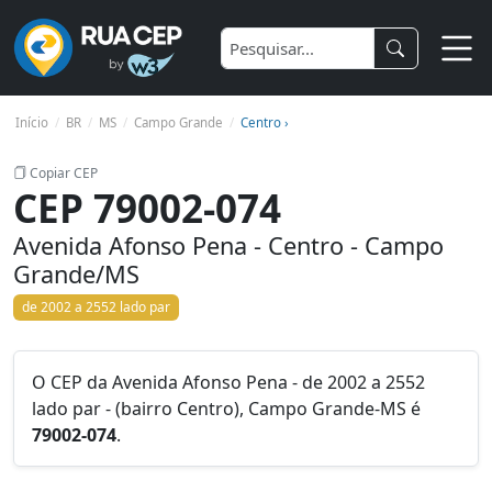
Início
BR
MS
Campo Grande
Centro ›
Copiar CEP
CEP 79002-074
Avenida Afonso Pena - Centro - Campo
Grande/MS
de 2002 a 2552 lado par
O CEP da Avenida Afonso Pena - de 2002 a 2552
lado par - (bairro Centro), Campo Grande-MS é
79002-074
.