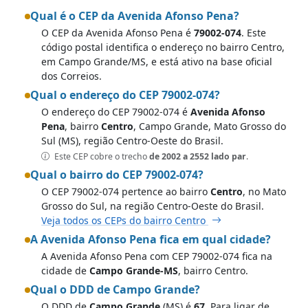
Qual é o CEP da Avenida Afonso Pena?
O CEP da Avenida Afonso Pena é
79002-074
. Este
código postal identifica o endereço no bairro Centro,
em Campo Grande/MS, e está ativo na base oficial
dos Correios.
Qual o endereço do CEP 79002-074?
O endereço do CEP 79002-074 é
Avenida Afonso
Pena
, bairro
Centro
, Campo Grande, Mato Grosso do
Sul (MS), região Centro-Oeste do Brasil.
Este CEP cobre o trecho
de 2002 a 2552 lado par
.
Qual o bairro do CEP 79002-074?
O CEP 79002-074 pertence ao bairro
Centro
, no Mato
Grosso do Sul, na região Centro-Oeste do Brasil.
Veja todos os CEPs do bairro Centro
A Avenida Afonso Pena fica em qual cidade?
A Avenida Afonso Pena com CEP 79002-074 fica na
cidade de
Campo Grande-MS
, bairro Centro.
Qual o DDD de Campo Grande?
O DDD de
Campo Grande
(MS) é
67
. Para ligar de