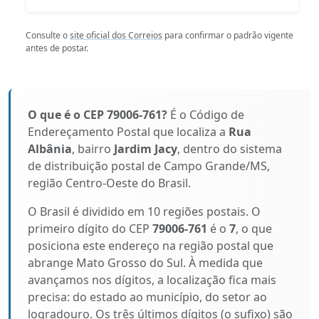
Consulte o
site oficial dos Correios
para confirmar o padrão vigente
antes de postar.
O que é o CEP 79006-761?
É o Código de
Endereçamento Postal que localiza a
Rua
Albânia
, bairro
Jardim Jacy
, dentro do sistema
de distribuição postal de Campo Grande/MS,
região Centro-Oeste do Brasil.
O Brasil é dividido em 10 regiões postais. O
primeiro dígito do CEP
79006-761
é o
7
, o que
posiciona este endereço na região postal que
abrange Mato Grosso do Sul. À medida que
avançamos nos dígitos, a localização fica mais
precisa: do estado ao município, do setor ao
logradouro. Os três últimos dígitos (o sufixo) são