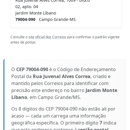
Rua Juvenal Alves Correa, 1009 - bloco
02, apto. 04
Jardim Monte Líbano
79004-090
Campo Grande-MS
Consulte o
site oficial dos Correios
para confirmar o padrão vigente
antes de postar.
O
CEP 79004-090
é o Código de Endereçamento
Postal da
Rua Juvenal Alves Correa
, criado e
mantido pelos Correios para identificar com
precisão este endereço no bairro
Jardim Monte
Líbano
, em Campo Grande/MS.
Os 8 dígitos do CEP 79004-090 não estão ali por
acaso — cada um carrega uma informação
geográfica específica. O primeiro dígito
7
indica
que este endereço pertence à
região postal